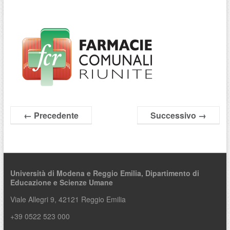
← Precedente
Successivo →
Università di Modena e Reggio Emilia,
Dipartimento di
Educazione e Scienze Umane
Viale Allegri 9, 42121 Reggio Emilia
+39 0522 523 000